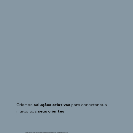
Criamos
soluções criativas
para conectar sua
marca aos
seus clientes
Trazemos ideias de presentes corporativos fora da concha!