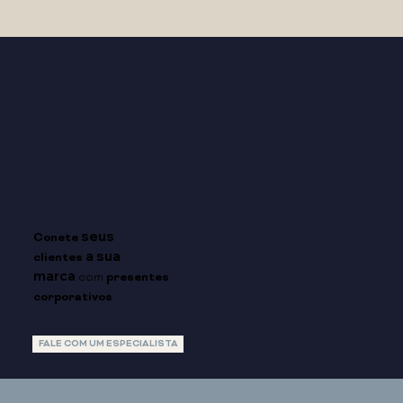
seus
Conete
a sua
clientes
marca
com
presentes
corporativos
FALE COM UM ESPECIALISTA