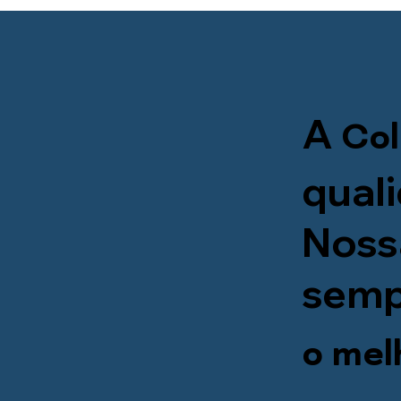
A
Col
qual
Noss
semp
o mel