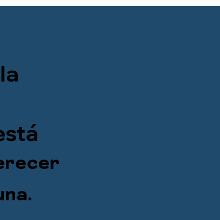
la
.
está
erecer
una.